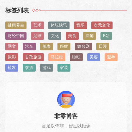
标签列表
健康养生
艺术
体坛快讯
音乐
次元文化
财经中国
足球
文化
美食
抑郁
B站
网文
汽车
腕表
癌症
舞台剧
日漫
摄影
甘孜旅游
马拉松
睡眠
美容
避孕
植发
饮酒
游戏
家装
非零博客
言足以饰非，智足以拒谏