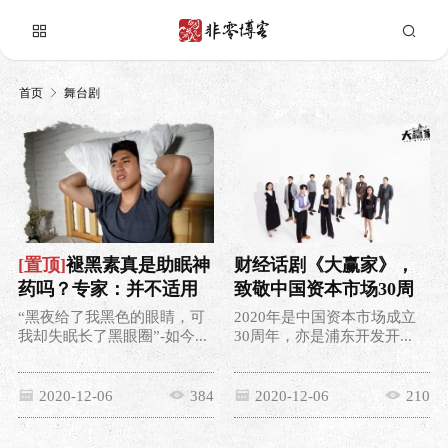
首页
舞台剧
[置顶]
褪黑素真是助眠神
财经话剧《大赢家》，
药吗？专家：并不适用
致敬中国资本市场30周
于所有失眠
年
“黑夜给了我黑色的眼睛，可
2020年是中国资本市场成立
我却失眠长了黑眼圈”-如今...
30周年，亦是浦东开发开...
2020-12-06
384
2020-12-06
210