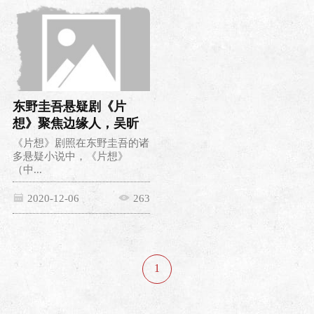
东野圭吾悬疑剧《片
想》聚焦边缘人，吴昕
首次主演话剧
《片想》剧照在东野圭吾的诸
多悬疑小说中，《片想》
（中...
2020-12-06
263
1