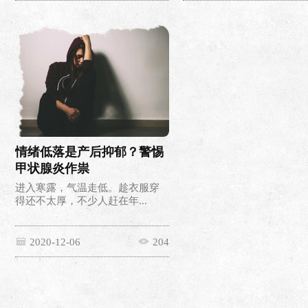
情绪低落是产后抑郁？警惕
甲状腺炎作祟
进入寒露，气温走低。趁衣服穿
得还不太厚，不少人赶在年...
2020-12-06
204