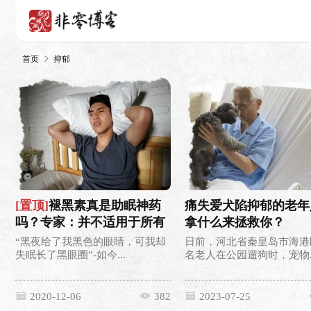
首页
抑郁
[置顶]
褪黑素真是助眠神药
痛失爱犬陷抑郁的老年
吗？专家：并不适用于所有
拿什么来拯救你？
失眠
“黑夜给了我黑色的眼睛，可我却
日前，河北省秦皇岛市海港
失眠长了黑眼圈”-如今...
名老人在公园遛狗时，宠物..
2020-12-06
382
2023-07-25