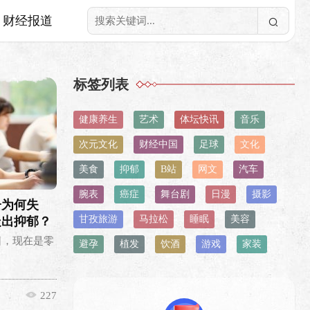
财经报道
标签列表
健康养生
艺术
体坛快讯
音乐
次元文化
财经中国
足球
文化
美食
抑郁
B站
网文
汽车
腕表
癌症
舞台剧
日漫
摄影
子为何失
甘孜旅游
马拉松
睡眠
美容
走出抑郁？
1日，现在是零
避孕
植发
饮酒
游戏
家装
227