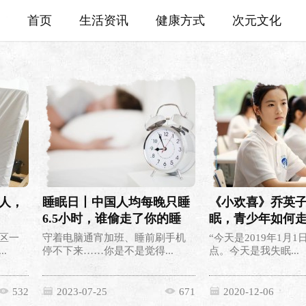
首页
生活资讯
健康方式
次元文化
人，
睡眠日丨中国人均每晚只睡
《小欢喜》乔英
6.5小时，谁偷走了你的睡
眠，青少年如何
眠？
区一
守着电脑通宵加班、睡前刷手机
“今天是2019年1月
.
停不下来……你是不是觉得...
点。今天是我失眠...
532
2023-07-25
671
2020-12-06