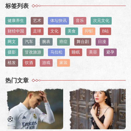
标签列表
健康养生
艺术
体坛快讯
音乐
次元文化
财经中国
足球
文化
美食
抑郁
B站
网文
汽车
腕表
癌症
舞台剧
日漫
摄影
甘孜旅游
马拉松
睡眠
美容
避孕
植发
饮酒
游戏
家装
热门文章