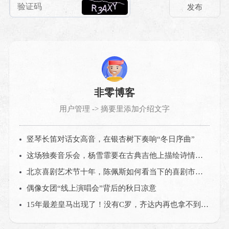
非零博客
用户管理 -> 摘要里添加介绍文字
竖琴长笛对话女高音，在银杏树下奏响“冬日序曲”
这场独奏音乐会，杨雪霏要在古典吉他上描绘诗情画意的中国
北京喜剧艺术节十年，陈佩斯如何看当下的喜剧市场？
偶像女团“线上演唱会”背后的秋日凉意
15年最差皇马出现了！没有C罗，齐达内再也拿不到欧冠？