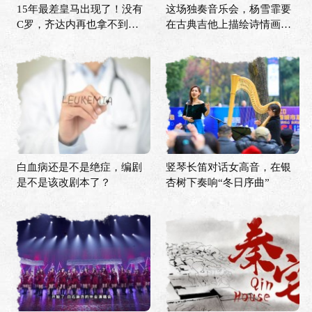
15年最差皇马出现了！没有
这场独奏音乐会，杨雪霏要
C罗，齐达内再也拿不到欧
在古典吉他上描绘诗情画意
冠？
的中国
白血病还是不是绝症，编剧
竖琴长笛对话女高音，在银
是不是该改剧本了？
杏树下奏响“冬日序曲”