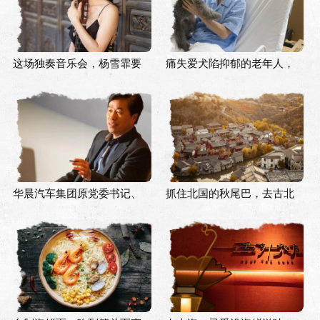
这场独奏音乐会，杨雪霏要
痛失爱犬陷抑郁的老年人，
在古典吉他上描绘诗情画意
拿什么来拯救你？
的中国
华晨汽车集团原党委书记、
抓住北国的秋尾巴，去古北
董事长祁玉民接受审查调查
水镇赏红叶、着汉服逛市集