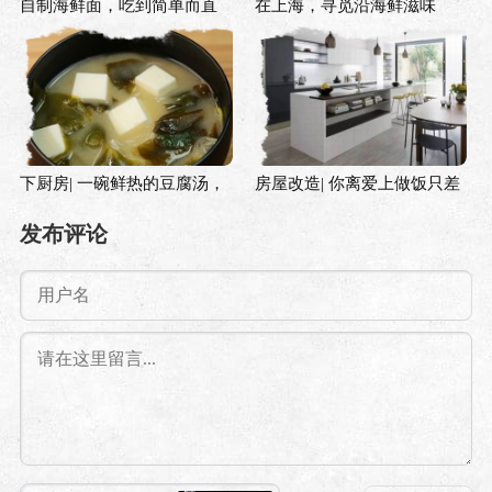
自制海鲜面，吃到简单而直
在上海，寻觅沿海鲜滋味
白的鲜味
下厨房| 一碗鲜热的豆腐汤，
房屋改造| 你离爱上做饭只差
洗去初冬时节的寒意
一个岛台
发布评论