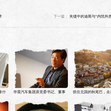
术
下一篇：
夹缝中的迪斯与“内忧外患
拿什
华晨汽车集团原党委书记、董事
抓住北国的秋尾巴，去
长祁玉民接受审查调查
赏红叶、着汉服逛市集