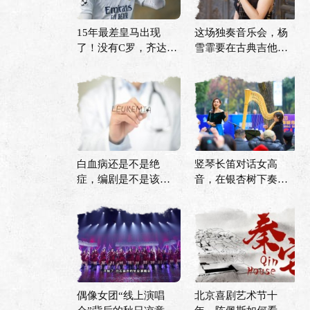
15年最差皇马出现
这场独奏音乐会，杨
了！没有C罗，齐达内
雪霏要在古典吉他上
再也拿不到欧冠？
描绘诗情画意的中国
白血病还是不是绝
竖琴长笛对话女高
症，编剧是不是该改
音，在银杏树下奏
剧本了？
响“冬日序曲”
偶像女团“线上演唱
北京喜剧艺术节十