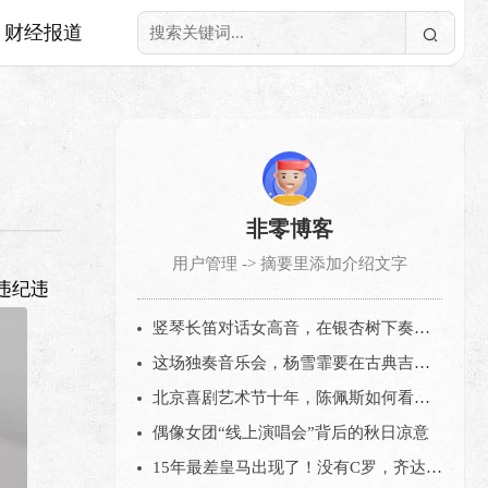
财经报道
非零博客
用户管理 -> 摘要里添加介绍文字
违纪违
竖琴长笛对话女高音，在银杏树下奏响“冬日序曲”
这场独奏音乐会，杨雪霏要在古典吉他上描绘诗情画意的中国
北京喜剧艺术节十年，陈佩斯如何看当下的喜剧市场？
偶像女团“线上演唱会”背后的秋日凉意
15年最差皇马出现了！没有C罗，齐达内再也拿不到欧冠？