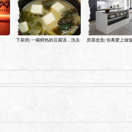
下厨房| 一碗鲜热的豆腐汤，洗去
房屋改造| 你离爱上做
初冬时节的寒意
岛台