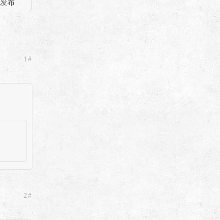
1#
2#