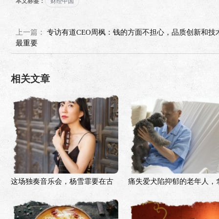
本文标签：
财经中国
上一篇：
专访有道CEO周枫：钱的方面不担心，品质创新和技
最重要
相关文章
这场独奏音乐会，杨雪霏要在古
痛失爱犬陷抑郁的老年人，
典吉他上描绘诗情画意的中国
么来拯救你？