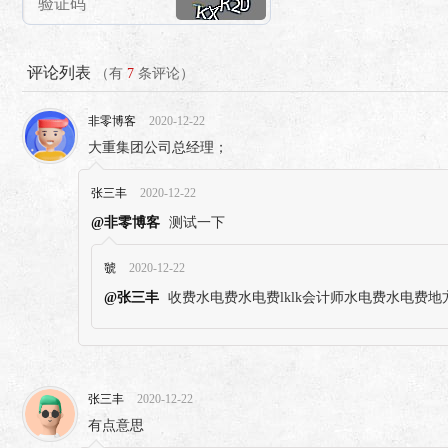
评论列表
（有
7
条评论）
非零博客
2020-12-22
大重集团公司总经理；
张三丰
2020-12-22
@非零博客
测试一下
虢
2020-12-22
@张三丰
收费水电费水电费lklk会计师水电费水电费地
张三丰
2020-12-22
有点意思