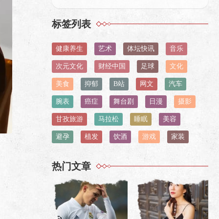
标签列表
健康养生
艺术
体坛快讯
音乐
次元文化
财经中国
足球
文化
美食
抑郁
B站
网文
汽车
腕表
癌症
舞台剧
日漫
摄影
甘孜旅游
马拉松
睡眠
美容
避孕
植发
饮酒
游戏
家装
热门文章