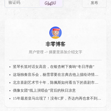
非零博客
用户管理 -> 摘要里添加介绍文字
竖琴长笛对话女高音，在银杏树下奏响“冬日序曲”
这场独奏音乐会，杨雪霏要在古典吉他上描绘诗情画意的中国
北京喜剧艺术节十年，陈佩斯如何看当下的喜剧市场？
偶像女团“线上演唱会”背后的秋日凉意
15年最差皇马出现了！没有C罗，齐达内再也拿不到欧冠？