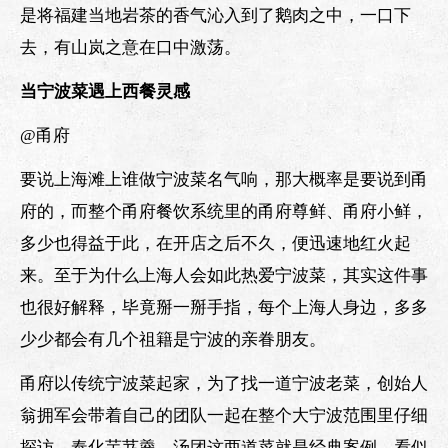
是将福建当地岩茶的香气沁入到了鹅肉之中，一口下
去，有山岚之意在口中激荡。
当宁波菜遇上西餐灵感
@甬府
要说上海滩上谁做宁波菜名气响，那大概率是要说到甬
府的，而整个甬府餐饮系统里的甬府尊鲜、甬府小鲜，
多少也得益于此，在开店之后不久，便迅速地红火起
来。至于为什么上海人会如此热爱宁波菜，其实这件事
也很好解释，毕竟掰一掰手指，每个上海人身边，多多
少少都会有几个祖籍是宁波的亲眷朋友。
甬府以传统宁波菜起家，为了找一道宁波老菜，创始人
翁拥军会带着自己的团队一起在整个大宁波范围里仔细
探访，奉化芋艿羹、汤团这两道菜就是经典案例，看似