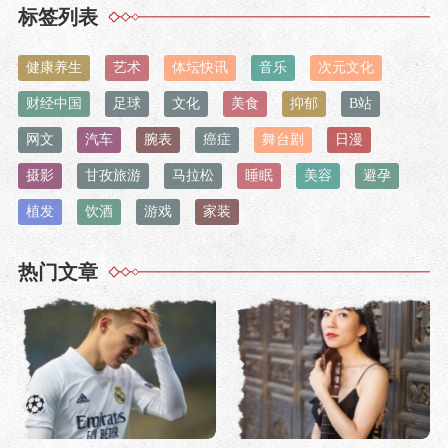
标签列表
健康养生
艺术
体坛快讯
音乐
次元文化
财经中国
足球
文化
美食
抑郁
B站
网文
汽车
腕表
癌症
舞台剧
日漫
摄影
甘孜旅游
马拉松
睡眠
美容
避孕
植发
饮酒
游戏
家装
热门文章