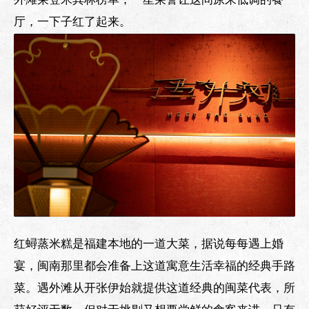
厅，一下子红了起来。
红蟳蒸米糕是福建本地的一道大菜，据说每每遇上婚
宴，闽南那里都会准备上这道寓意生活幸福的经典手路
菜。遇外滩从开张伊始就提供这道经典的闽菜代表，所