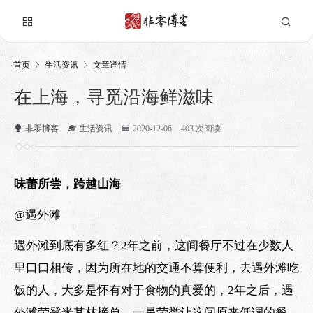
首页
生活资讯
文章详情
在上海，寻觅沿海鲜滋味
非零博客
生活资讯
2020-12-06
403 次阅读
味蕾所尝，跨越山海
@遇外滩
遇外滩到底有多红？2年之前，这间餐厅不过在少数人
里口口相传，因为所在地的交通不算便利，去遇外滩吃
饭的人，大多是怀有对于食物的真爱的，2年之后，遇
外滩荣登米其林榜单，一星荣誉让这间原来低调的餐