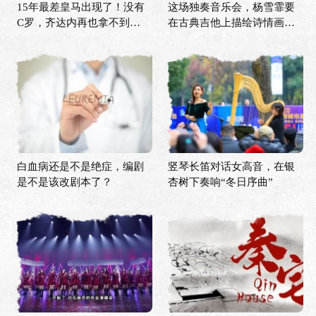
15年最差皇马出现了！没有
这场独奏音乐会，杨雪霏要
C罗，齐达内再也拿不到欧
在古典吉他上描绘诗情画意
冠？
的中国
白血病还是不是绝症，编剧
竖琴长笛对话女高音，在银
是不是该改剧本了？
杏树下奏响“冬日序曲”