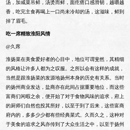
汤，加咸菜吊鲜，汤烫而鲜，面疙瘩口感滑韧，越嚼越
香，吃完主食再喝上一口尚未冷却的汤，这滋味，鲜到
掉了眉毛。
吃一席精致淮阳风情
@久席
淮扬菜在美食爱好者的心目中，地位可谓斐然，其精细
的风格让许多人都为之叹服。之所以会有这样的成就，
当然是跟淮扬菜的发源地扬州本身的历史有关系。当时
的扬州商业发达，盐商亦在此间占据重要地位，而这些
富商们闲暇之余，便开始了对于食物风味的追求，府上
的厨师们自然也投其所好，以至于到了后来，这些富商
府内的，多多少少都有些经典菜式。久而久之，这种对
于美食的追求之风亦传到了大众生活之中，以至于扬州