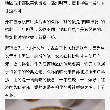
地区后来都以美食出名，遇到时节，便非得尝一尝时令
味道不可。
开在曹家渡吉臣酒店里的久席，打的便是“四季淮扬”的
招牌。一年四季，风物不同，滋味自然也是有区别的。
譬如此时的软兜，就是一绝。
所谓软兜，也叫“长鱼”，说白了其实就是鳝鱼，因为生
长于水中田边，身滑体软，农人在捕捞时常常使用布
兜，故而得名。作为江苏地区的传统名菜，软兜向来属
于待客中的经典之选。久席的软兜来自苏北灌溉渠芦苇
荡，用的是一物两吃的概念，一半红烧、一半爆炒，红
烧的风味浓郁，爆炒则带有明显的香辣鲜嫩之感，十分
有趣。