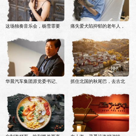
这场独奏音乐会，杨雪霏要
痛失爱犬陷抑郁的老年人，
在古典吉他上描绘诗情画意
拿什么来拯救你？
的中国
华晨汽车集团原党委书记、
抓住北国的秋尾巴，去古北
董事长祁玉民接受审查调查
水镇赏红叶、着汉服逛市集