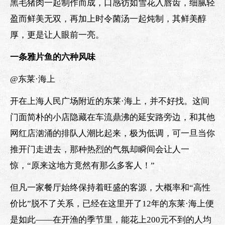
黑毛猪肉一起制作而成，口感彷如雪花入唇齿，细腻轻
盈而鲜美无双，再加上时令菌汤一起炖制，其鲜美醇
厚，更是让人眼前一亮。
一条雅片鱼的六种风味
@东莱·海上
开在上海人民广场附近的东莱·海上，并不好找。这间
门面简朴的小店隐藏在车流鼎沸的延安路旁边，和其他
网红店汹涌的排队人潮比起来，极为低调，可一旦当你
推开门走进去，那种热烈的气氛却瞬间会让人一
惊，“原来这地方竟然有那么多客人！”
但凡一家餐厅始终保持着旺盛的客源，大概率和“高性
价比”脱不了关系，已经在这里开了12年的东莱·海上便
是如此——在开渔的季节里，能花上200元不到的人均