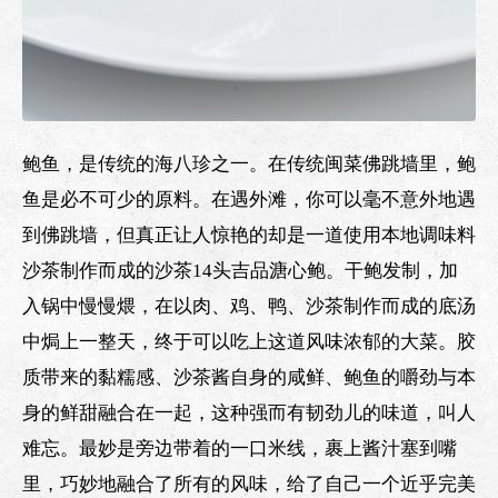
鲍鱼，是传统的海八珍之一。在传统闽菜佛跳墙里，鲍
鱼是必不可少的原料。在遇外滩，你可以毫不意外地遇
到佛跳墙，但真正让人惊艳的却是一道使用本地调味料
沙茶制作而成的沙茶14头吉品溏心鲍。干鲍发制，加
入锅中慢慢煨，在以肉、鸡、鸭、沙茶制作而成的底汤
中焗上一整天，终于可以吃上这道风味浓郁的大菜。胶
质带来的黏糯感、沙茶酱自身的咸鲜、鲍鱼的嚼劲与本
身的鲜甜融合在一起，这种强而有韧劲儿的味道，叫人
难忘。最妙是旁边带着的一口米线，裹上酱汁塞到嘴
里，巧妙地融合了所有的风味，给了自己一个近乎完美