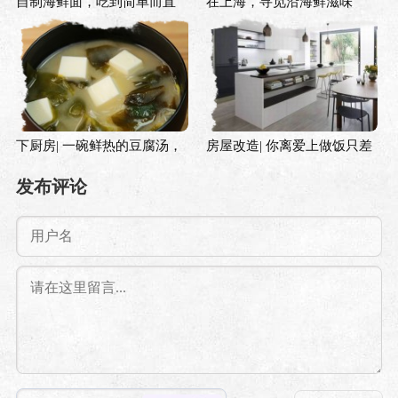
自制海鲜面，吃到简单而直
在上海，寻觅沿海鲜滋味
白的鲜味
下厨房| 一碗鲜热的豆腐汤，
房屋改造| 你离爱上做饭只差
洗去初冬时节的寒意
一个岛台
发布评论