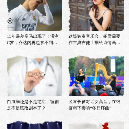
15年最差皇马出现了！没有
这场独奏音乐会，杨雪霏要
C罗，齐达内再也拿不到欧
在古典吉他上描绘诗情画意
冠？
的中国
白血病还是不是绝症，编剧
竖琴长笛对话女高音，在银
是不是该改剧本了？
杏树下奏响“冬日序曲”