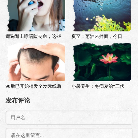
眠？
遛狗遛出哮喘险丧命，这些
夏至：葱油来拌面，今日一
动物也会引发过敏？
阴生
90后已开始植发？发际线后
小暑养生：冬病夏治“三伏
退大赛，你参加了吗？
天”，如何清热祛湿？
发布评论