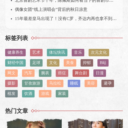
北京喜剧艺术节十年，陈佩斯如何看当下的喜剧市场？
偶像女团“线上演唱会”背后的秋日凉意
15年最差皇马出现了！没有C罗，齐达内再也拿不到欧冠？
标签列表
健康养生
艺术
体坛快讯
音乐
次元文化
财经中国
足球
文化
美食
抑郁
B站
网文
汽车
腕表
癌症
舞台剧
日漫
摄影
甘孜旅游
马拉松
睡眠
美容
避孕
植发
饮酒
游戏
家装
热门文章