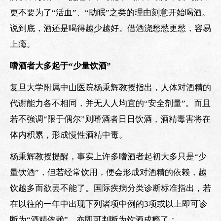
更不要为了“活血”、“助眠”之类的理由刻意开始喝酒。
说到底，酒还是喝得越少越好。借酒浇愁愁更愁，容易
上瘾。
嗜酒者大多起于“少量饮酒”
复旦大学附属中山医院杨秉辉教授指出，人体对酒精的
代谢能力各不相同，并无人人均宜的“安全剂量”。而且
若不強调“限于偶尔”则嗜酒者日日饮酒，酒精毒害将在
体内积累，形成慢性酒精中毒。
杨秉辉教授提醒，事实上许多嗜酒者起初大多只是“少
量饮酒”，但若经常饮用，便会形成对酒精的依赖，越
饮越多而欲罢不能了。国际疾病分类诊断标准指出，若
在以往的一年中出现下列诸项中例的3项或以上即可诊
断为“酒精依赖”、亦即可判断为饮酒成瘾了：