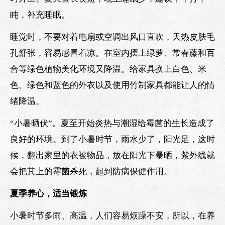
盹，补充睡眠。
睡觉时，不要对着电扇或空调出风口直吹，天热皮肤毛
孔舒张，容易感冒着凉。在室内摆上绿萝、常春藤和百
合等绿色植物美化环境又降温。给家具换上白色、米
色、绿色和蓝色的外衣以及使用竹制家具都能让人的情
绪降温。
“小暑晒伏”。夏至开始炎热与潮湿给霉菌的生长造成了
良好的环境。到了小暑时节，雨水少了，阳光足，这时
候，翻出家里的衣被物品，放在阳光下暴晒，紫外线就
会把其上的霉菌杀死，起到防病保健作用。
夏季养心，适当锻炼
小暑时节多雨、高温，人们容易烦躁不安，所以，在养