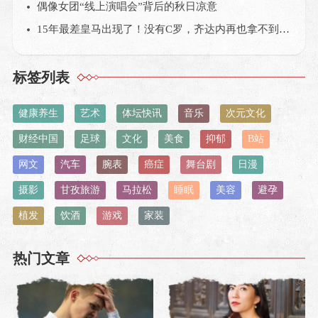
偶像女团“线上演唱会”背后的秋日凉意
15年最差皇马出现了！没有C罗，齐达内再也拿不到欧冠？
标签列表
健康养生
艺术
体坛快讯
音乐
次元文化
财经中国
足球
文化
美食
抑郁
B站
网文
汽车
腕表
癌症
舞台剧
日漫
摄影
甘孜旅游
马拉松
睡眠
美容
避孕
植发
饮酒
游戏
家装
热门文章