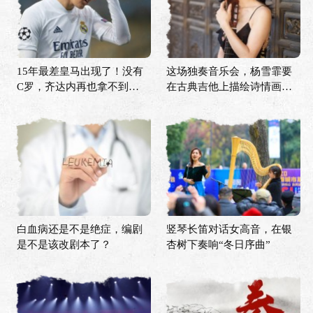
15年最差皇马出现了！没有
这场独奏音乐会，杨雪霏要
C罗，齐达内再也拿不到欧
在古典吉他上描绘诗情画意
冠？
的中国
白血病还是不是绝症，编剧
竖琴长笛对话女高音，在银
是不是该改剧本了？
杏树下奏响“冬日序曲”