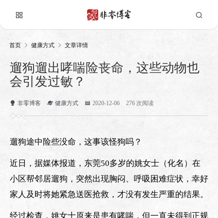
首页
健康方式
文章详情
遛狗遛出哮喘险丧命，这些动物也
会引发过敏？
非零博客
健康方式
2020-12-06
276 次阅读
遛狗途中险些没命，这事该怪狗吗？
近日，据媒体报道，东莞50多岁的姚女士（化名）在
小区帮邻居遛狗，突然出现胸闷、呼吸困难症状，幸好
家人及时将她紧急送医抢救，才没有发生严重的结果。
经过检查，姚女士原来是患有哮喘，但一直未得到正规