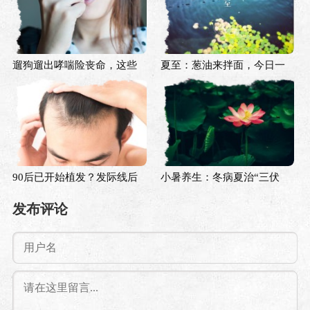
遛狗遛出哮喘险丧命，这些
夏至：葱油来拌面，今日一
动物也会引发过敏？
阴生
90后已开始植发？发际线后
小暑养生：冬病夏治“三伏
退大赛，你参加了吗？
天”，如何清热祛湿？
发布评论