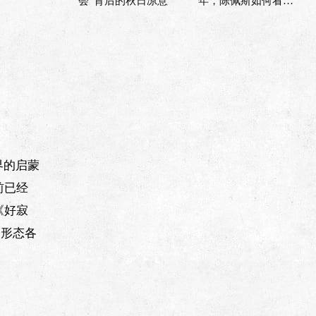
会”背后的秋日凉意
年，陈佩斯如何看当
下的喜剧市场？
界的启蒙
前已经
《好寂
、形态各