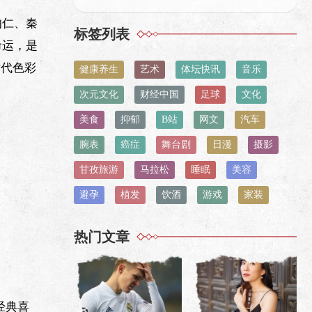
伯仁、秦
标签列表
命运，是
时代色彩
健康养生
艺术
体坛快讯
音乐
次元文化
财经中国
足球
文化
美食
抑郁
B站
网文
汽车
腕表
癌症
舞台剧
日漫
摄影
甘孜旅游
马拉松
睡眠
美容
避孕
植发
饮酒
游戏
家装
热门文章
经典喜