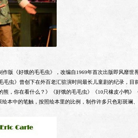
作版《好饿的毛毛虫》，改编自1969年首次出版即风靡世
饿的毛毛虫》曾创下在外百老汇驻演时间最长儿童剧的纪录，目
色的熊，你在看什么？》《好饿的毛毛虫》《10只橡皮小鸭》
还原绘本中的笔触，按照绘本里的比例，制作许多只色彩斑斓
。