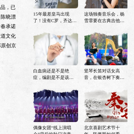
作品，已
15年最差皇马出现
这场独奏音乐会，杨
。陈晓漂
了！没有C罗，齐达内
雪霏要在古典吉他上
于春承诺
再也拿不到欧冠？
描绘诗情画意的中国
大道文化
部原创京
白血病还是不是绝
竖琴长笛对话女高
症，编剧是不是该改
音，在银杏树下奏
剧本了？
响“冬日序曲”
偶像女团“线上演唱
北京喜剧艺术节十