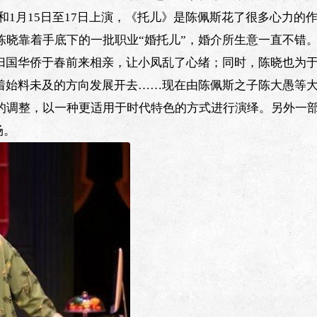
日和1月15日至17日上演，《托儿》是陈佩斯花了很多心力的
陈晓靠着手底下的一批职业“婚托儿”，婚介所生意一直不错
的归国华侨于春前来相亲，让小凤乱了心绪；同时，陈晓也为
朝着始料未及的方向发展开去……现在由陈佩斯之子陈大愚等
的调整，以一种更适用于时代特色的方式进行演绎。另外一
场。