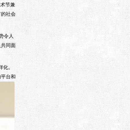
艺术节兼
节的社会
势令人
人共同面
样化。
的平台和