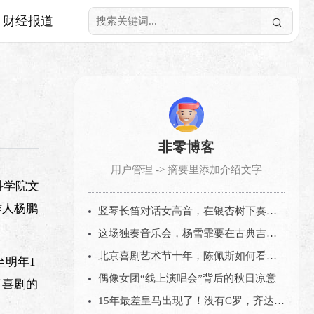
财经报道
非零博客
用户管理 -> 摘要里添加介绍文字
科学院文
作人杨鹏
竖琴长笛对话女高音，在银杏树下奏响“冬日序曲”
这场独奏音乐会，杨雪霏要在古典吉他上描绘诗情画意的中国
北京喜剧艺术节十年，陈佩斯如何看当下的喜剧市场？
至明年1
偶像女团“线上演唱会”背后的秋日凉意
了喜剧的
15年最差皇马出现了！没有C罗，齐达内再也拿不到欧冠？