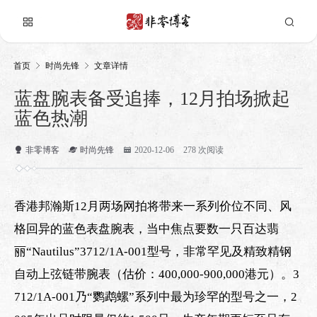
首页
时尚先锋
文章详情
蓝盘腕表备受追捧，12月拍场掀起
蓝色热潮
非零博客
时尚先锋
2020-12-06
278 次阅读
香港邦瀚斯12月两场网拍将带来一系列价位不同、风
格回异的蓝色表盘腕表，当中焦点要数一只百达翡
丽“Nautilus”3712/1A-001型号，非常罕见及精致精钢
自动上弦链带腕表（估价：400,000-900,000港元）。3
712/1A-001乃“鹦鹉螺”系列中最为珍罕的型号之一，2