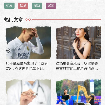
植发
饮酒
游戏
家装
热门文章
15年最差皇马出现了！没有
这场独奏音乐会，杨雪霏要
C罗，齐达内再也拿不到欧
在古典吉他上描绘诗情画意
冠？
的中国