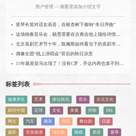
用户管理 -> 摘要里添加介绍文字
竖琴长笛对话女高音，在银杏树下奏响“冬日序曲”
这场独奏音乐会，杨雪霏要在古典吉他上描绘诗情画意的中国
北京喜剧艺术节十年，陈佩斯如何看当下的喜剧市场？
偶像女团“线上演唱会”背后的秋日凉意
15年最差皇马出现了！没有C罗，齐达内再也拿不到欧冠？
标签列表
健康养生
艺术
体坛快讯
音乐
次元文化
财经中国
足球
文化
美食
抑郁
B站
网文
汽车
腕表
癌症
舞台剧
日漫
摄影
甘孜旅游
马拉松
睡眠
美容
避孕