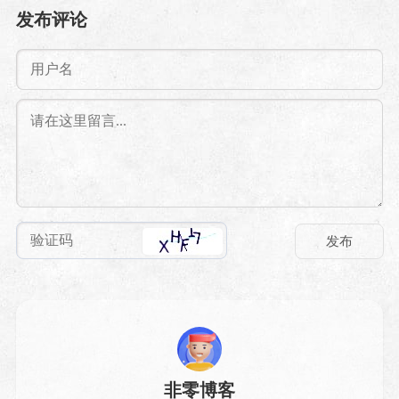
焦边缘人，吴昕首次主演话
说》，尝试悬疑题材音乐剧
发布评论
剧
本土化
非零博客