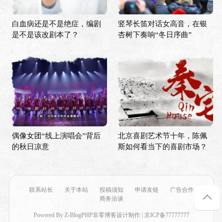
白血病还是不是绝症，编剧
竖琴长笛对话女高音，在银
是不是该改剧本了？
杏树下奏响“冬日序曲”
偶像女团“线上演唱会”背后
北京喜剧艺术节十年，陈佩
的秋日凉意
斯如何看当下的喜剧市场？
联系站长
关于本站
投稿须知
申请友链
广告合作
商务洽谈
Powered By
Z-BlogPHP
非零博客设计制作 | 京ICP备77777777