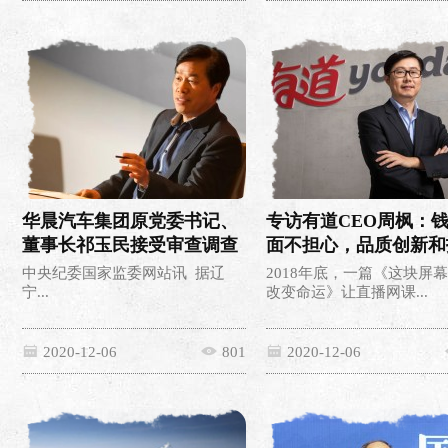
华晨汽车集团原党委书记、
专访有道CEO周枫：
董事长祁玉民接受审查调查
面不担心，品质创新和
最重要
中央纪委国家监委网站讯 据辽
2018年底，一篇《这块屏
宁...
改变命运》让直播网课...
2020-12-06
801
2020-12-06