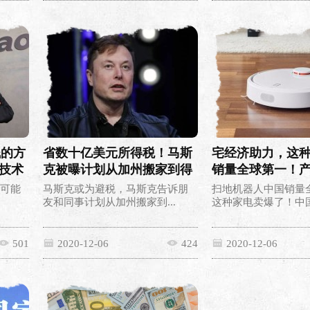
钱的方
省数十亿美元所得税！马斯
宅经济助力，这
技术
克被曝计划从加州搬家到得
销量全球第一！
州
够高管上
幕可能
马斯克或为避税，马斯克告诉朋
扫地机器人中国销量
友和同事计划从加州搬家到...
这种家电卖爆了！中国销
501
2020-12-06
424
2020-12-06