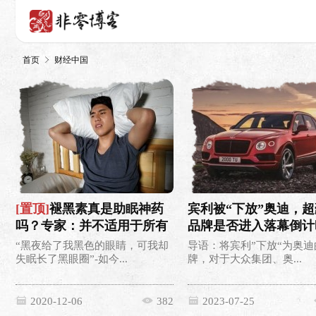
首页
财经中国
[置顶]
褪黑素真是助眠神药
宾利被“下放”奥迪，
吗？专家：并不适用于所有
品牌是否进入落幕倒计
失眠
“黑夜给了我黑色的眼睛，可我却
导语：将宾利”下放“为奥迪
失眠长了黑眼圈”-如今...
牌，对于大众集团、奥...
2020-12-06
382
2023-07-25