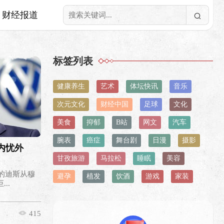
财经报道
标签列表
健康养生
艺术
体坛快讯
音乐
次元文化
财经中国
足球
文化
美食
抑郁
B站
网文
汽车
腕表
癌症
舞台剧
日漫
摄影
内忧外
甘孜旅游
马拉松
睡眠
美容
发的迪斯从穆
避孕
植发
饮酒
游戏
家装
..
415