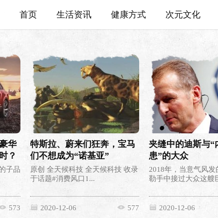
首页
生活资讯
健康方式
次元文化
超豪华
特斯拉、蔚来们狂奔，宝马
夹缝中的迪斯与“
时？
们不想成为“诺基亚”
患”的大众
的子品
原创 全天候科技 全天候科技 收录
2018年，当意气风
于话题#消费风口1...
勒手中接过大众这艘巨.
573
2020-12-06
577
2020-12-06