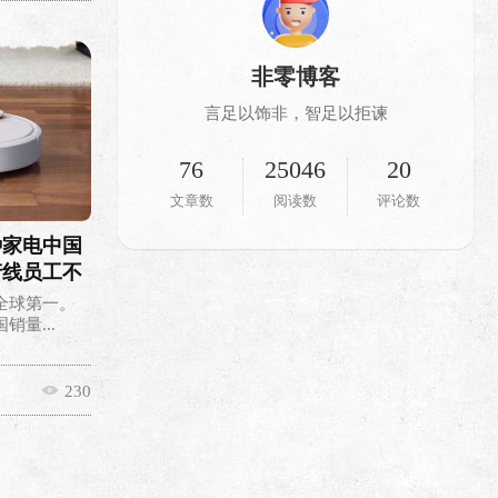
非零博客
言足以饰非，智足以拒谏
76
25046
20
文章数
阅读数
评论数
种家电中国
产线员工不
全球第一。
量...
230