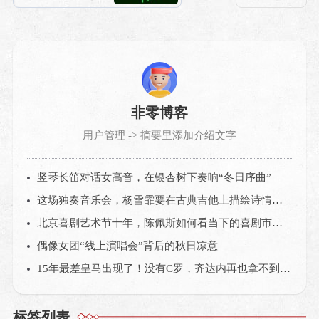
非零博客
用户管理 -> 摘要里添加介绍文字
竖琴长笛对话女高音，在银杏树下奏响“冬日序曲”
这场独奏音乐会，杨雪霏要在古典吉他上描绘诗情画意的中国
北京喜剧艺术节十年，陈佩斯如何看当下的喜剧市场？
偶像女团“线上演唱会”背后的秋日凉意
15年最差皇马出现了！没有C罗，齐达内再也拿不到欧冠？
标签列表