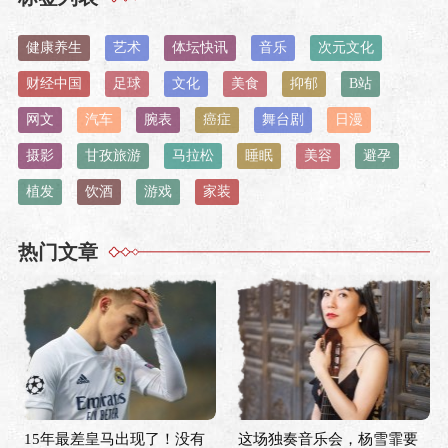
健康养生
艺术
体坛快讯
音乐
次元文化
财经中国
足球
文化
美食
抑郁
B站
网文
汽车
腕表
癌症
舞台剧
日漫
摄影
甘孜旅游
马拉松
睡眠
美容
避孕
植发
饮酒
游戏
家装
热门文章
15年最差皇马出现了！没有
这场独奏音乐会，杨雪霏要