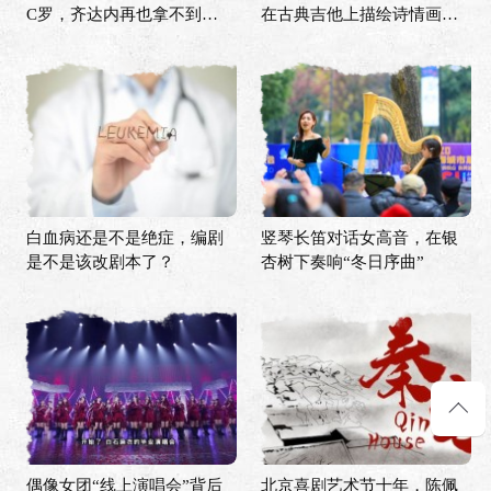
C罗，齐达内再也拿不到欧
在古典吉他上描绘诗情画意
冠？
的中国
白血病还是不是绝症，编剧
竖琴长笛对话女高音，在银
是不是该改剧本了？
杏树下奏响“冬日序曲”
偶像女团“线上演唱会”背后
北京喜剧艺术节十年，陈佩