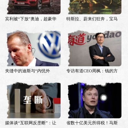
宾利被“下放”奥迪，超豪华
特斯拉、蔚来们狂奔，宝马
品牌是否进入落幕倒计时？
们不想成为“诺基亚”
夹缝中的迪斯与“内忧外
专访有道CEO周枫：钱的方
患”的大众
面不担心，品质创新和技术
最重要
媒体谈“互联网反垄断”：让
省数十亿美元所得税！马斯