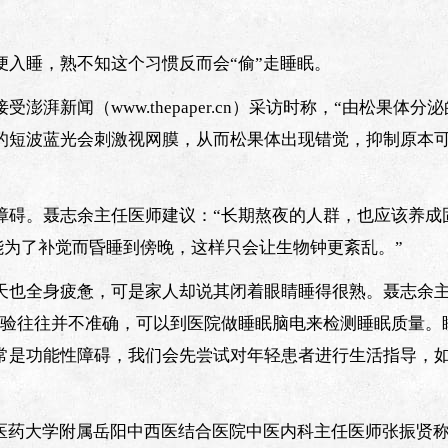
入睡，熟不知这个习惯反而会“偷”走睡眠。
新闻（www.thepaper.cn）采访时称，“由松果体分
的短波蓝光会刺激视网膜，从而松果体出现错觉，抑制原本
障碍。聂志余主任医师建议：“长期熬夜的人群，也应该养成
不能为了补觉而昏睡到傍晚，这样只会让生物钟更紊乱。”
天也全身疲惫，可是家人却说其闭着眼睛睡得很熟。聂志余
体验往往并不准确，可以到医院做睡眠脑电来检测睡眠质量。
常是功能性障碍，我们会先尝试对年轻患者进行生活指导，
医药大学附属岳阳中西医结合医院中医内科主任医师张振贤称