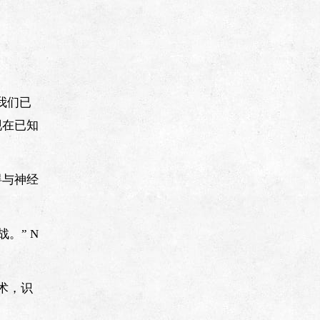
“我们已
现在已知
碍与神经
。” N
技术，识