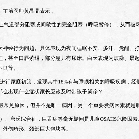
、主治医师黄晶晶表示，
的上气道部分阻塞或间歇性的完全阻塞（呼吸暂停），从而破
天神经行为问题。具体表现为夜间睡眠不安、多汗、觉醒、
征，甚至口唇紫绀，部分患儿有尿床。白天表现为烦躁、晨
不良等。
生进行家庭初筛，发现其中18%有与睡眠相关的呼吸疾病，经
那么出现什么症状家长应该及时带孩子就诊？
的最常见原因，但并不是唯一病因，另一个重要发病因素就是
综合征）、唐氏综合征，巨舌症等毫无疑问是儿童OSAHS危险因
、外伤畸形、颈部巨大包块等。