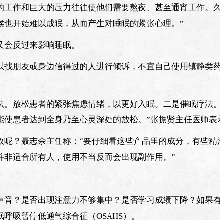
的工作和巨大的压力往往使他们需要熬夜、甚至通宵工作。
候也开始难以成眠，从而产生对睡眠的紧张心理。”
又会反过来影响睡眠。
以找朋友或身边信得过的人进行倾诉，不宜自己使用镇静类
法。放松患者的紧张焦虑情绪，以更好入眠。二是催眠疗法。
能使患者达到全身乃至心灵深处的放松。”张振贤主任医师表
效呢？聂志余主任称：“要仔细看这些产品里的成分，有些精
并非适合所有人，使用不当反而会出现副作用。”
声音？是否出现注意力不够集中？是否学习成绩下降？如果
呼吸暂停低通气综合征（OSAHS）。