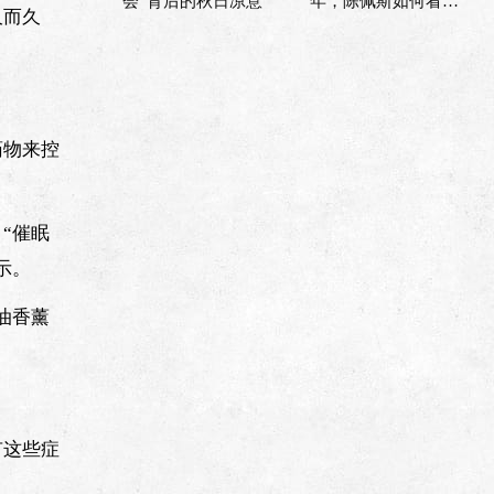
会”背后的秋日凉意
年，陈佩斯如何看当
久而久
下的喜剧市场？
药物来控
“催眠
示。
油香薰
有这些症