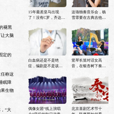
15年最差皇马出现
这场独奏音乐会，杨
了！没有C罗，齐达内
雪霏要在古典吉他上
再也拿不到欧冠？
描绘诗情画意的中国
泌的褪黑
可让大脑
固定的
白血病还是不是绝
竖琴长笛对话女高
症，编剧是不是该改
音，在银杏树下奏
剧本了？
响“冬日序曲”
主任称这
睡眠障
如果生物
偶像女团“线上演唱
北京喜剧艺术节十
，“大