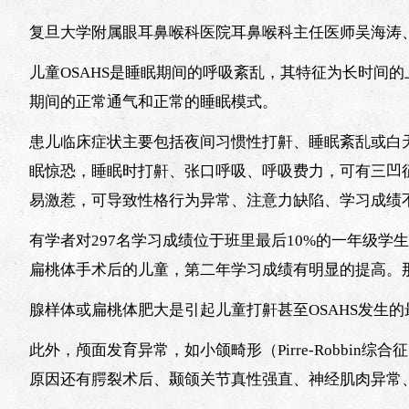
复旦大学附属眼耳鼻喉科医院耳鼻喉科主任医师吴海涛
儿童OSAHS是睡眠期间的呼吸紊乱，其特征为长时间
期间的正常通气和正常的睡眠模式。
患儿临床症状主要包括夜间习惯性打鼾、睡眠紊乱或白
眠惊恐，睡眠时打鼾、张口呼吸、呼吸费力，可有三凹
易激惹，可导致性格行为异常、注意力缺陷、学习成绩
有学者对297名学习成绩位于班里最后10%的一年级学
扁桃体手术后的儿童，第二年学习成绩有明显的提高。
腺样体或扁桃体肥大是引起儿童打鼾甚至OSAHS发生
此外，颅面发育异常，如小颌畸形（Pirre-Robbin
原因还有腭裂术后、颞颌关节真性强直、神经肌肉异常