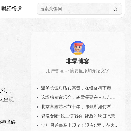
财经报道
非零博客
用户管理 -> 摘要里添加介绍文字
竖琴长笛对话女高音，在银杏树下奏响“冬日序曲”
5小时，
这场独奏音乐会，杨雪霏要在古典吉他上描绘诗情画意的中国
人出现
北京喜剧艺术节十年，陈佩斯如何看当下的喜剧市场？
偶像女团“线上演唱会”背后的秋日凉意
精神障碍
15年最差皇马出现了！没有C罗，齐达内再也拿不到欧冠？