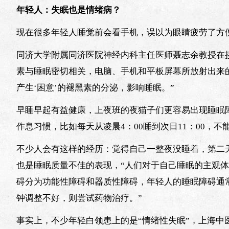
年轻人：失眠也是情绪病？
现在很多年轻人睡觉前会看手机，误以为眼睛疲劳了方便
同济大学附属同济医院神经内科主任医师聂志余教授在接受澎湃
素与睡眠密切相关，电脑、手机和平板屏幕所放射出来
产生‘困意’的褪黑素的分泌，影响睡眠。”
早睡早起有益健康，上夜班的夜猫子们更容易出现睡眠
作息习惯，比如每天从凌晨4：00睡到次日11：00，
不少人会有这样的经历：觉得自己一整夜没睡着，第二
也是睡眠质量不佳的表现，“人们对于自己睡眠的主观
碍分为功能性障碍和器质性障碍，年轻人的睡眠障碍通
钟调整不好，则尝试药物治疗。”
事实上，不少年轻白领患上的是“情绪性失眠”，上海中