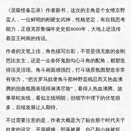
《灵吸怪备忘录》作者新书，这次的主角是个女维京野
蛮人，一位鲜明的刚硬女武神，性格坚定，有自我思考
能力，正值克苏鲁编年史史前8000年，大地上还流传
着蛮王柯南的传说。
作者的文笔上佳，角色描写出彩，不管是强无敌的金刚
芭比女主，还是一众各怀鬼胎勾心斗角的配角，都塑造
得活灵活现。角斗画面感强烈，打斗场景氛围塑造非常
有张力，“把古罗马奴隶角斗那种野蛮残忍而又热血沸
腾的扭曲氛围表现得淋漓尽致”，看得人热血沸腾。故
事草蛇灰线，看似主线明朗，但细节中埋下的伏笔很
多，后续发展让人期待。
不过需要注意的是，作者大概是为了贴合那个时代关于
奴隶的设定，开局艰难，部落被屠、自己和小妹被捉，