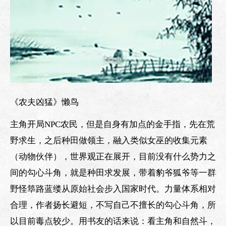
《农夫凶猛》懒鸟
主角开局NPC农民，但是自身有加点的金手指，先在荒
野求生，之后种田做领主，融入类似女巫的收集元素
（动物伙伴），世界观正在展开，目前没有什么势力之
间的勾心斗角，就是种田求发展，带着豹爷狐爷等一群
野怪筚路蓝缕从原始社会步入国家时代。力量体系相对
合理，作者扬长避短，不写自己不擅长的勾心斗角，所
以目前毒点较少。用书友的话来说：看主角和自然斗，