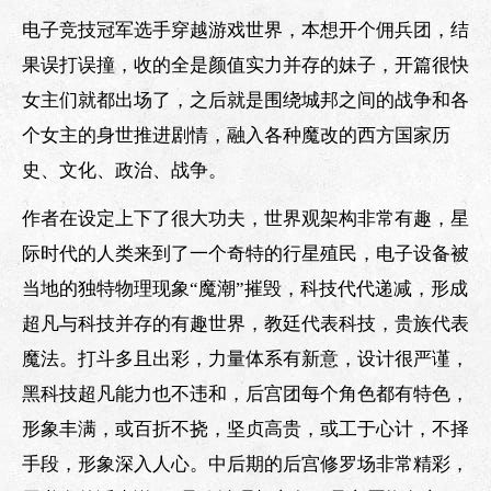
电子竞技冠军选手穿越游戏世界，本想开个佣兵团，结
果误打误撞，收的全是颜值实力并存的妹子，开篇很快
女主们就都出场了，之后就是围绕城邦之间的战争和各
个女主的身世推进剧情，融入各种魔改的西方国家历
史、文化、政治、战争。
作者在设定上下了很大功夫，世界观架构非常有趣，星
际时代的人类来到了一个奇特的行星殖民，电子设备被
当地的独特物理现象“魔潮”摧毁，科技代代递减，形成
超凡与科技并存的有趣世界，教廷代表科技，贵族代表
魔法。打斗多且出彩，力量体系有新意，设计很严谨，
黑科技超凡能力也不违和，后宫团每个角色都有特色，
形象丰满，或百折不挠，坚贞高贵，或工于心计，不择
手段，形象深入人心。中后期的后宫修罗场非常精彩，