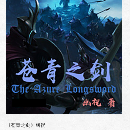
《苍青之剑》幽祝