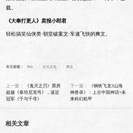
载。
《大奉打更人》卖报小郎君
轻松搞笑仙侠类·朝堂破案文·车速飞快的爽文。
本文标签：
B站
次元文化
网文
上一篇：
《鬼灭之刃》票房
下一篇：
《钢铁飞龙3山海
超越《泰坦尼克号》，逼近
神兽录》：上古中国神话×未
冠军《千与千寻》
来科幻机甲
相关文章