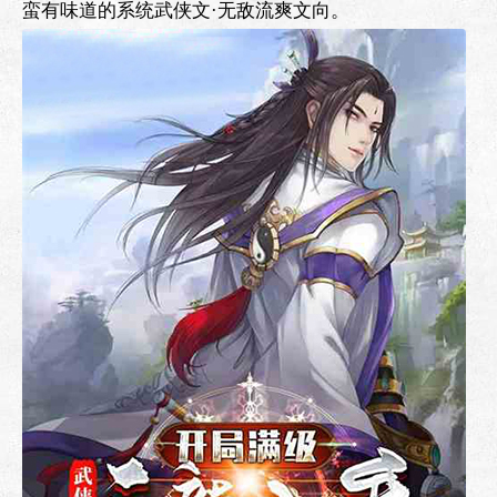
蛮有味道的系统武侠文·无敌流爽文向。