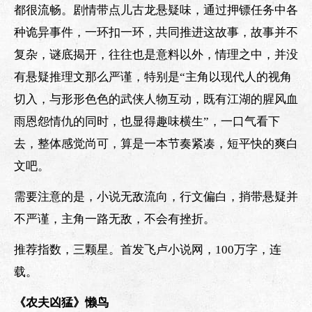
都很流畅。剧情带点儿古龙悬疑味，通过押镖任务中各
种诡异事件，一环扣一环，共同推进这故事，故事并不
复杂，谜底揭开，往往也是意料以外，情理之中，并没
有悬疑推理文那么严谨，特别是“主角以现代人的视角
切入，与形形色色的武侠人物互动，既有江湖的腥风血
雨恩怨情仇的同时，也显得趣味横生”，一口气看下
去，整体感觉尚可，算是一本节奏紧凑，短平快的爽白
文吧。
需要注意的是，小说无敌流向，行文偏白，捎带悬疑并
不严谨，主角一路无敌，不会有挫折。
推荐指数，三颗星。首发飞卢小说网，100万字，连
载。
《农夫凶猛》懒鸟