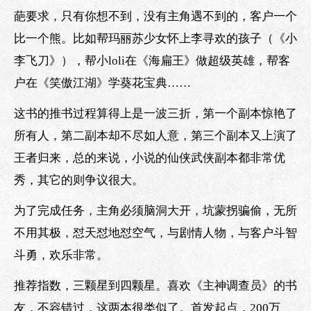
葩要求，只有你想不到，没有主角遇不到的，客户一个
比一个熊。比如帮玛丽苏少女怀上李寻欢的孩子（《小
李飞刀》），帮小loli在《海扁王》做超级英雄，帮客
户在《笑傲江湖》学葵花宝典……
这书的推书过程算得上是一波三折，第一个副本惊艳了
所有人，第二副本却不尽如人意，第三个副本又上演了
王者归来，总的来说，小说的仙侠武侠副本都非常优
秀，其它的则争议很大。
为了完成任务，主角必须脑洞大开，坑蒙拐骗偷，无所
不用其极，怼天怼地怼空气，与剧情人物，与客户斗智
斗勇，欢乐非常。
推荐指数，三颗星到四颗星。喜欢《主神调查员》的书
友，不容错过，这两本很类似了。首发起点，200万