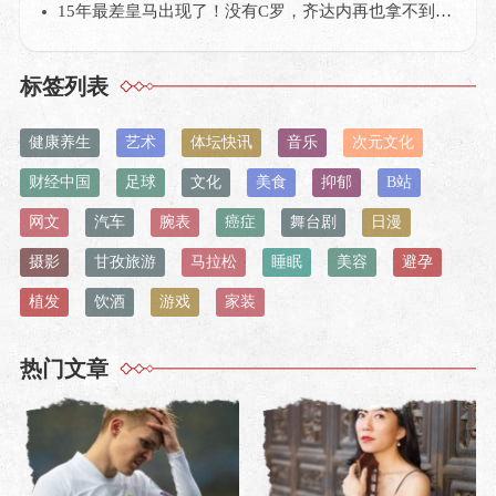
15年最差皇马出现了！没有C罗，齐达内再也拿不到欧冠？
标签列表
健康养生
艺术
体坛快讯
音乐
次元文化
财经中国
足球
文化
美食
抑郁
B站
网文
汽车
腕表
癌症
舞台剧
日漫
摄影
甘孜旅游
马拉松
睡眠
美容
避孕
植发
饮酒
游戏
家装
热门文章