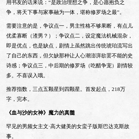
用书友的话来说：“是政治理想之争，是心愿抱负之
争，将天下事与家事融为一体，堪称修罗场之最”。
需要注意的是，争议点一，男主性格不够果断，有点儿
优柔寡断（渣男？）；争议点二，设定魔法机械混杂，
即是优点，也是缺点，剧情上虽然跳出传统琥珀流写出
了自己的东西，但欠缺那种让人心潮澎湃欲罢不能的史
诗感；争议点三，中后期的修罗场（吃醋争宠）剧情较
多。不喜误入哦。
推荐指数，三点五颗星到四颗星。首发起点，218万
字，完本。
《血与沙的女神》魔力的真髓
罕见的男频女主文·高大健美的女蛮子版斯巴达克斯故
事。