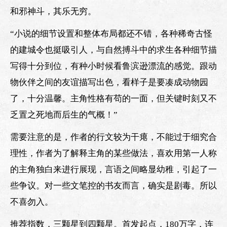
和邪神斗，其乐无穷。
“小说的细节设置和整体布局都还不错，各种稀奇古怪
的建城令也挺吸引人，与自然搏斗中的求生各种细节描
写得十分到位，有种小时候看鲁滨逊漂流的感觉。跟动
物伙伴之间的友谊描写出色，看样子是要凑成动物园
了，十分温馨。主角性格有苟的一面，但关键时刻又不
乏置之死地而后生的气概！”
需要注意的是，作者的行文较为干瘪，不能过于细究合
理性，作者为了解释主角的某些做法，喜欢用第一人称
的主角独白来进行展现，言语之间略显幼稚，引起了一
些争议。对一些文笔控的书友而言，确实是剧毒。所以
不喜勿入。
推荐指数，三颗星到四颗星。首发起点，180万字，连