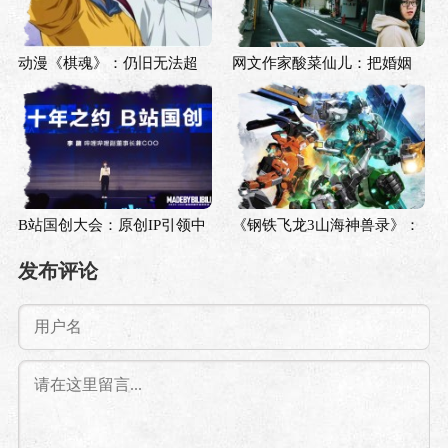
动漫《棋魂》：仍旧无法超
网文作家酸菜仙儿：把婚姻
越的经典
市场写成动物世界，相亲也
能很有趣
B站国创大会：原创IP引领中
《钢铁飞龙3山海神兽录》：
国创造，多元内容打造全民
上古中国神话×未来科幻机甲
发布评论
动画