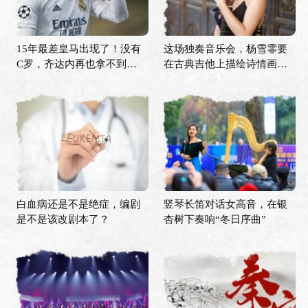
15年最差皇马出现了！没有
这场独奏音乐会，杨雪霏要
C罗，齐达内再也拿不到欧
在古典吉他上描绘诗情画意
冠？
的中国
白血病还是不是绝症，编剧
竖琴长笛对话女高音，在银
是不是该改剧本了？
杏树下奏响“冬日序曲”