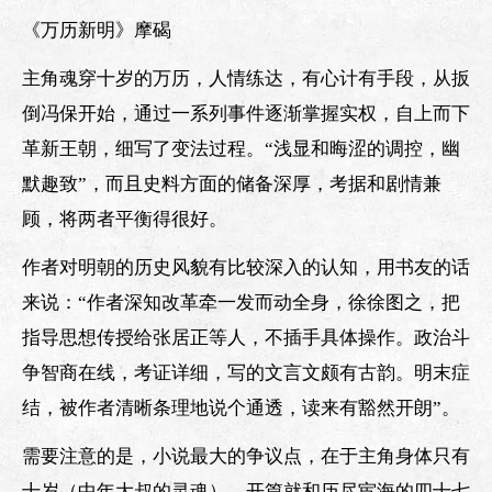
《万历新明》摩碣
主角魂穿十岁的万历，人情练达，有心计有手段，从扳
倒冯保开始，通过一系列事件逐渐掌握实权，自上而下
革新王朝，细写了变法过程。“浅显和晦涩的调控，幽
默趣致”，而且史料方面的储备深厚，考据和剧情兼
顾，将两者平衡得很好。
作者对明朝的历史风貌有比较深入的认知，用书友的话
来说：“作者深知改革牵一发而动全身，徐徐图之，把
指导思想传授给张居正等人，不插手具体操作。政治斗
争智商在线，考证详细，写的文言文颇有古韵。明末症
结，被作者清晰条理地说个通透，读来有豁然开朗”。
需要注意的是，小说最大的争议点，在于主角身体只有
十岁（中年大叔的灵魂），开篇就和历尽宦海的四十七