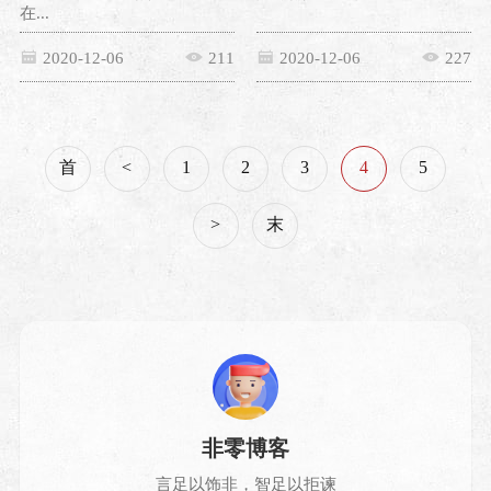
在...
2020-12-06
211
2020-12-06
227
首
<
1
2
3
4
5
>
末
非零博客
言足以饰非，智足以拒谏