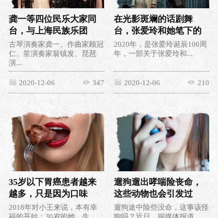
龚一等四位民乐大家同
在光影斑斓的话剧舞
台，与上海民族乐团
台，张爱玲和她笔下的
奏“丝竹春秋”
女性一起重返上海
古琴演奏家龚一、作曲家顾冠
2020年，是张爱玲诞辰100周
仁、笙演奏家翁镇发、琵琶
年，一部关于张爱玲和...
演...
2020-12-06
347
2020-12-06
210
35岁以下胃癌患者越来
遛狗遛出哮喘险丧命，
越多，只是因为口味
这些动物也会引发过
重？
敏？
2018年对小王来说，本有幸
遛狗途中险些没命，这事该怪
福的开始：30岁的她，生...
狗吗？近日，据媒体报道，