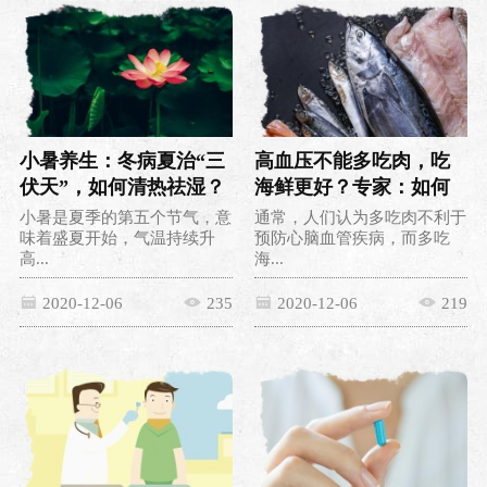
小暑养生：冬病夏治“三
高血压不能多吃肉，吃
伏天”，如何清热祛湿？
海鲜更好？专家：如何
烹调是关键
小暑是夏季的第五个节气，意
通常，人们认为多吃肉不利于
味着盛夏开始，气温持续升
预防心脑血管疾病，而多吃
高...
海...
2020-12-06
235
2020-12-06
219