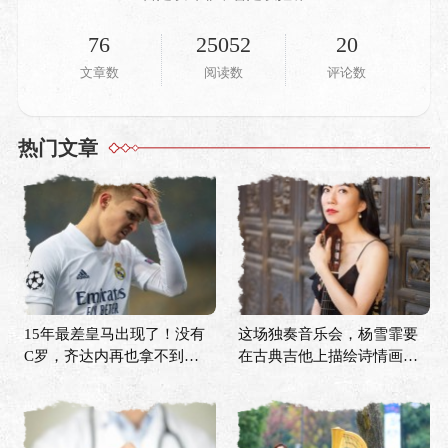
76
25052
20
文章数
阅读数
评论数
热门文章
15年最差皇马出现了！没有
这场独奏音乐会，杨雪霏要
C罗，齐达内再也拿不到欧
在古典吉他上描绘诗情画意
冠？
的中国