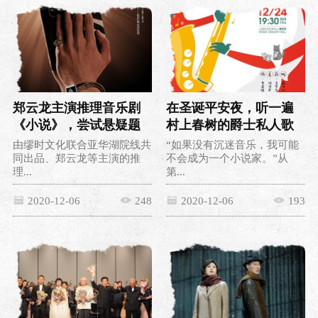
郑云龙主演推理音乐剧
在圣诞平安夜，听一遍
《小说》，尝试悬疑题
村上春树的爵士私人歌
材音乐剧本土化
单
由缪时文化联合亚华湖院线共
“如果没有沉迷音乐，我可能
同出品、郑云龙等主演的推
不会成为一个小说家。”从
理...
第...
2020-12-06
248
2020-12-06
193