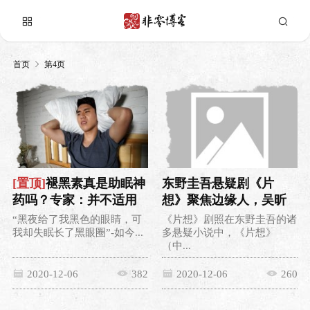
首页
第4页
[置顶]
褪黑素真是助眠神
东野圭吾悬疑剧《片
药吗？专家：并不适用
想》聚焦边缘人，吴昕
于所有失眠
首次主演话剧
“黑夜给了我黑色的眼睛，可
《片想》剧照在东野圭吾的诸
我却失眠长了黑眼圈”-如今...
多悬疑小说中，《片想》
（中...
2020-12-06
382
2020-12-06
260