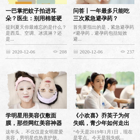
一巴掌把蚊子拍进耳
问答丨一年最多只能吃
朵？医生：别用棉签硬
三次紧急避孕药？
掏，教你一招
提到夏天你最难忘的是什么？
首先要指出的是，紧急避孕药
是西瓜、空调、冰淇淋？还
≠避孕药，避孕药包括短效
是...
避...
2020-12-06
208
2020-12-06
237
学明星用美容仪敷面
《小欢喜》乔英子为何
膜，那些网红美容神器
失眠，青少年如何走出
真有用吗？
抑郁？
这年头， 不仅仅是女明星爱
“今天是2019年1月1日，现在
美容，男明星也热衷护肤。
是零点。今天是我失眠...