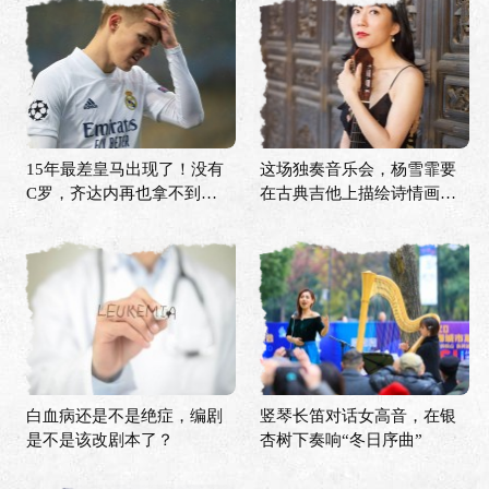
15年最差皇马出现了！没有
这场独奏音乐会，杨雪霏要
C罗，齐达内再也拿不到欧
在古典吉他上描绘诗情画意
冠？
的中国
白血病还是不是绝症，编剧
竖琴长笛对话女高音，在银
是不是该改剧本了？
杏树下奏响“冬日序曲”