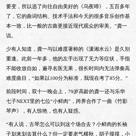
要变，所以选了向往自由美好的《乌夜啼》，五百多年
了，它的曲词结构、技术手法和今天的很多音乐创作基
本一致，比一般的古曲更接近现代观众的审美。”龚一
说。
少有人知道，龚一与以难度著称的《潇湘水云》是久别
重逢。此前一年多，他的左手出现了无力等症状，手指
不能收放自如，遍寻名医无果，很长时间内无法弹奏高
难度曲目，“如果以100分为标准，我现在考了85分。”
前段时间，双十一晚会上，79岁高龄的龚一还与乐华
七子NEXT里的七位“小鲜肉”，跨界合作了一曲《竹影
琴声》，有人惊艳，也有人疑惑。
“有人说，古琴怎么可以到这个场合去？小鲜肉的长袖
子划来划去算什么？但一定要老气横秋，胡子摸摸，小