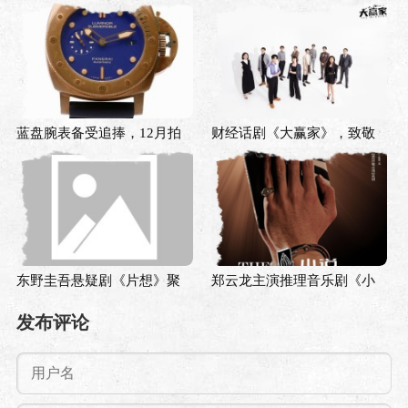
蓝盘腕表备受追捧，12月拍
财经话剧《大赢家》，致敬
场掀起蓝色热潮
中国资本市场30周年
东野圭吾悬疑剧《片想》聚
郑云龙主演推理音乐剧《小
焦边缘人，吴昕首次主演话
说》，尝试悬疑题材音乐剧
发布评论
剧
本土化