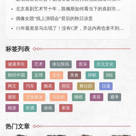
北京喜剧艺术节十年，陈佩斯如何看当下的喜剧市场？
偶像女团“线上演唱会”背后的秋日凉意
15年最差皇马出现了！没有C罗，齐达内再也拿不到欧冠？
标签列表
健康养生
艺术
体坛快讯
音乐
次元文化
财经中国
足球
文化
美食
抑郁
B站
网文
汽车
腕表
癌症
舞台剧
日漫
摄影
甘孜旅游
马拉松
睡眠
美容
避孕
植发
饮酒
游戏
家装
热门文章