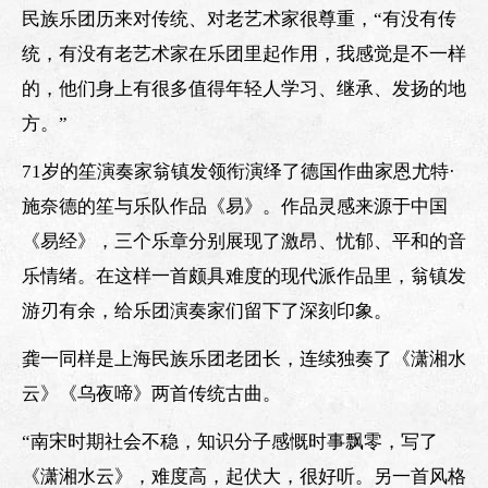
民族乐团历来对传统、对老艺术家很尊重，“有没有传
统，有没有老艺术家在乐团里起作用，我感觉是不一样
的，他们身上有很多值得年轻人学习、继承、发扬的地
方。”
71岁的笙演奏家翁镇发领衔演绎了德国作曲家恩尤特·
施奈德的笙与乐队作品《易》。作品灵感来源于中国
《易经》，三个乐章分别展现了激昂、忧郁、平和的音
乐情绪。在这样一首颇具难度的现代派作品里，翁镇发
游刃有余，给乐团演奏家们留下了深刻印象。
龚一同样是上海民族乐团老团长，连续独奏了《潇湘水
云》《乌夜啼》两首传统古曲。
“南宋时期社会不稳，知识分子感慨时事飘零，写了
《潇湘水云》，难度高，起伏大，很好听。另一首风格