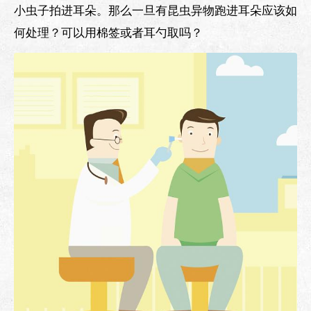
小虫子拍进耳朵。那么一旦有昆虫异物跑进耳朵应该如
何处理？可以用棉签或者耳勺取吗？