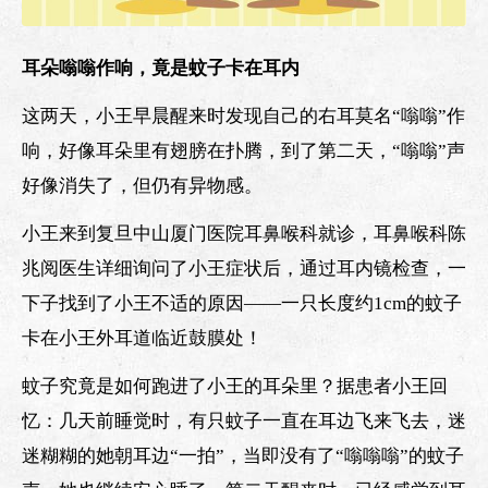
耳朵嗡嗡作响，竟是蚊子卡在耳内
这两天，小王早晨醒来时发现自己的右耳莫名“嗡嗡”作
响，好像耳朵里有翅膀在扑腾，到了第二天，“嗡嗡”声
好像消失了，但仍有异物感。
小王来到复旦中山厦门医院耳鼻喉科就诊，耳鼻喉科陈
兆阅医生详细询问了小王症状后，通过耳内镜检查，一
下子找到了小王不适的原因——一只长度约1cm的蚊子
卡在小王外耳道临近鼓膜处！
蚊子究竟是如何跑进了小王的耳朵里？据患者小王回
忆：几天前睡觉时，有只蚊子一直在耳边飞来飞去，迷
迷糊糊的她朝耳边“一拍”，当即没有了“嗡嗡嗡”的蚊子