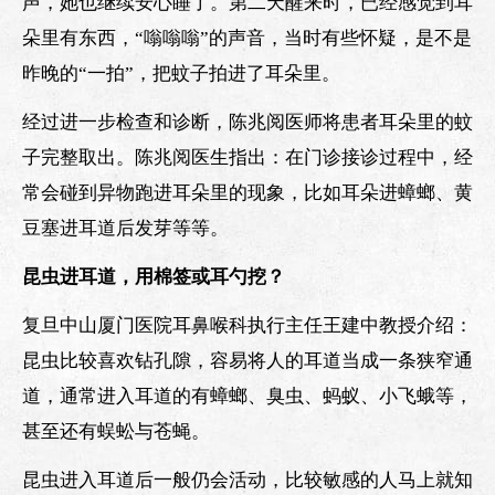
声，她也继续安心睡了。第二天醒来时，已经感觉到耳
朵里有东西，“嗡嗡嗡”的声音，当时有些怀疑，是不是
昨晚的“一拍”，把蚊子拍进了耳朵里。
经过进一步检查和诊断，陈兆阅医师将患者耳朵里的蚊
子完整取出。陈兆阅医生指出：在门诊接诊过程中，经
常会碰到异物跑进耳朵里的现象，比如耳朵进蟑螂、黄
豆塞进耳道后发芽等等。
昆虫进耳道，用棉签或耳勺挖？
复旦中山厦门医院耳鼻喉科执行主任王建中教授介绍：
昆虫比较喜欢钻孔隙，容易将人的耳道当成一条狭窄通
道，通常进入耳道的有蟑螂、臭虫、蚂蚁、小飞蛾等，
甚至还有蜈蚣与苍蝇。
昆虫进入耳道后一般仍会活动，比较敏感的人马上就知