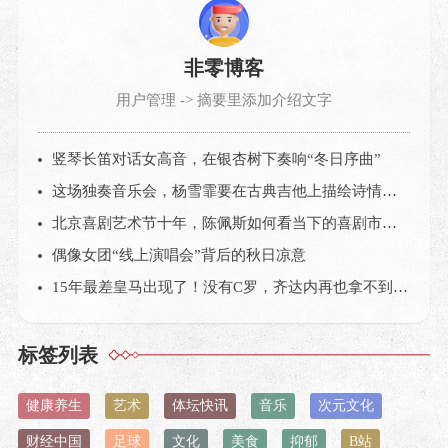
非零博客
用户管理 -> 摘要里添加介绍文字
竖琴长笛对话女高音，在银杏树下奏响“冬日序曲”
这场独奏音乐会，杨雪霏要在古典吉他上描绘诗情画意的中国
北京喜剧艺术节十年，陈佩斯如何看当下的喜剧市场？
偶像女团“线上演唱会”背后的秋日凉意
15年最差皇马出现了！没有C罗，齐达内再也拿不到欧冠？
标签列表
健康养生
艺术
体坛快讯
音乐
次元文化
财经中国
足球
文化
美食
抑郁
B站