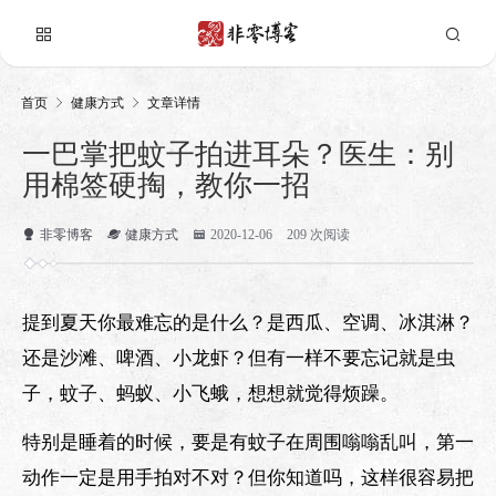
首页
健康方式
文章详情
一巴掌把蚊子拍进耳朵？医生：别
用棉签硬掏，教你一招
非零博客
健康方式
2020-12-06
209 次阅读
提到夏天你最难忘的是什么？是西瓜、空调、冰淇淋？
还是沙滩、啤酒、小龙虾？但有一样不要忘记就是虫
子，蚊子、蚂蚁、小飞蛾，想想就觉得烦躁。
特别是睡着的时候，要是有蚊子在周围嗡嗡乱叫，第一
动作一定是用手拍对不对？但你知道吗，这样很容易把