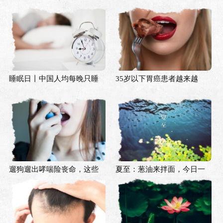
是不是该改剧本了？
既往认知是时候被颠覆了
睡眠日丨中国人均每晚只睡
35岁以下胃癌患者越来越
6.5小时，谁偷走了你的睡
多，只是因为口味重？
眠？
遛狗遛出哮喘险丧命，这些
夏至：葱油来拌面，今日一
动物也会引发过敏？
阴生