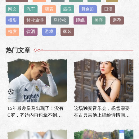
网文
汽车
腕表
癌症
舞台剧
日漫
摄影
甘孜旅游
马拉松
睡眠
美容
避孕
植发
饮酒
游戏
家装
热门文章
15年最差皇马出现了！没有
这场独奏音乐会，杨雪霏要
C罗，齐达内再也拿不到欧
在古典吉他上描绘诗情画意
冠？
的中国